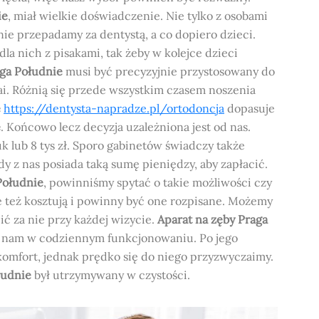
ie
, miał wielkie doświadczenie. Nie tylko z osobami
 nie przepadamy za dentystą, a co dopiero dzieci.
la nich z pisakami, tak żeby w kolejce dzieci
aga Południe
musi być precyzyjnie przystosowany do
zai. Różnią się przede wszystkim czasem noszenia
e
https://dentysta-napradze.pl/ortodoncja
dopasuje
e
. Końcowo lecz decyzja uzależniona jest od nas.
uk lub 8 tys zł. Sporo gabinetów świadczy także
dy z nas posiada taką sumę pieniędzy, aby zapłacić.
Południe
, powinniśmy spytać o takie możliwości czy
e też kosztują i powinny być one rozpisane. Możemy
ć za nie przy każdej wizycie.
Aparat na zęby Praga
ać nam w codziennym funkcjonowaniu. Po jego
omfort, jednak prędko się do niego przyzwyczaimy.
łudnie
był utrzymywany w czystości.