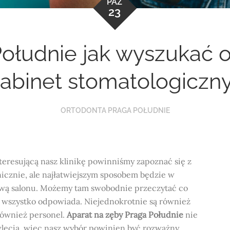
PAŹ
23
ołudnie jak wyszukać 
abinet stomatologiczn
ORTODONTA PRAGA POŁUDNIE
teresującą nasz klinikę powinniśmy zapoznać się z
nicznie, ale najłatwiejszym sposobem będzie w
tową salonu. Możemy tam swobodnie przeczytać co
 wszystko odpowiada. Niejednokrotnie są również
 również personel.
Aparat na zęby Praga Południe
nie
lęcia, więc nasz wybór powinien być rozważny.