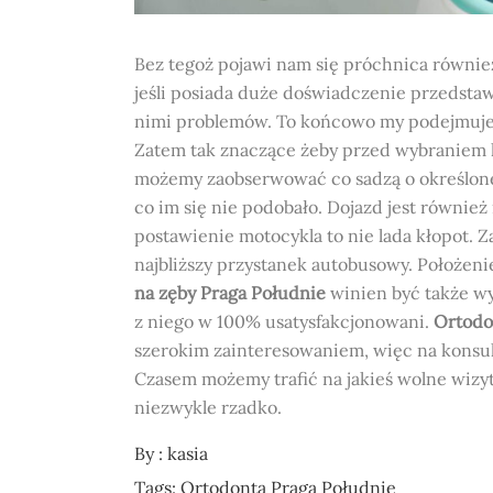
Bez tegoż pojawi nam się próchnica równi
jeśli posiada duże doświadczenie przedstawi
nimi problemów. To końcowo my podejmujem
Zatem tak znaczące żeby przed wybraniem k
możemy zaobserwować co sadzą o określonej 
co im się nie podobało. Dojazd jest równie
postawienie motocykla to nie lada kłopot. Z
najbliższy przystanek autobusowy. Położeni
na zęby Praga Południe
winien być także wy
z niego w 100% usatysfakcjonowani.
Ortodo
szerokim zainteresowaniem, więc na konsu
Czasem możemy trafić na jakieś wolne wizyt
niezwykle rzadko.
By :
kasia
Tags:
Ortodonta Praga Południe