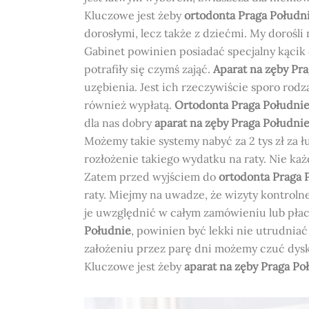
Kluczowe jest żeby
ortodonta Praga Połudn
dorosłymi, lecz także z dziećmi. My dorośli
Gabinet powinien posiadać specjalny kącik d
potrafiły się czymś zająć.
Aparat na zęby Pr
uzębienia. Jest ich rzeczywiście sporo rod
również wypłatą.
Ortodonta Praga Południ
dla nas dobry
aparat na zęby Praga Południ
Możemy takie systemy nabyć za 2 tys zł za ł
rozłożenie takiego wydatku na raty. Nie każ
Zatem przed wyjściem do
ortodonta Praga 
raty. Miejmy na uwadze, że wizyty kontroln
je uwzględnić w całym zamówieniu lub płaci
Południe
, powinien być lekki nie utrudni
założeniu przez parę dni możemy czuć dysk
Kluczowe jest żeby
aparat na zęby Praga Po