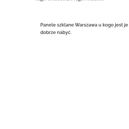
Nawigacja
Panele szklane Warszawa u kogo jest je
dobrze nabyć.
wpisu