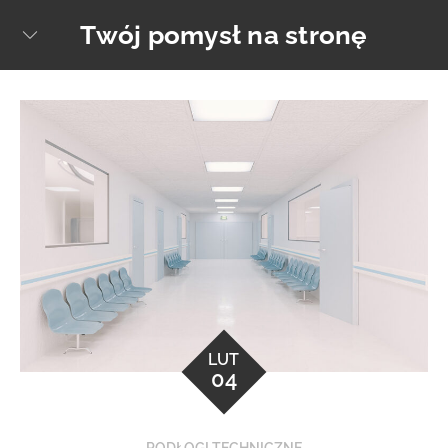
Skip
Twój pomysł na stronę
sear
to
content
LUT
04
PODŁOGI TECHNICZNE