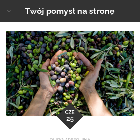
Skip
Twój pomysł na stronę
sear
to
content
CZE
25
OLIWA ARBEQUINA