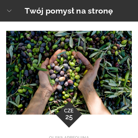
Skip
Twój pomysł na stronę
sear
to
content
CZE
25
OLIWA ARBEQUINA