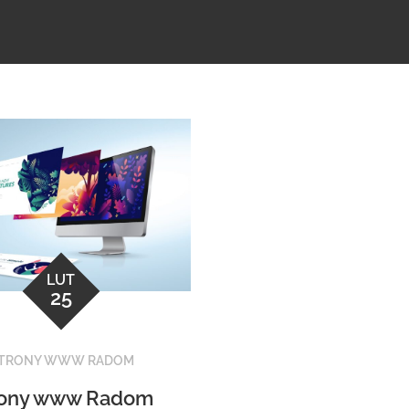
LUT
25
TRONY WWW RADOM
rony www Radom