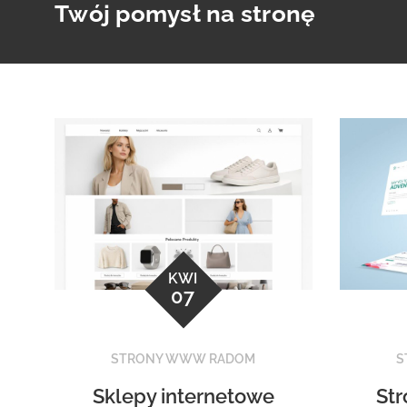
Twój pomysł na stronę
Skip
to
content
KWI
07
STRONY WWW RADOM
S
Sklepy internetowe
St