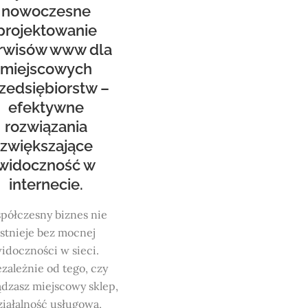
nowoczesne
projektowanie
rwisów www dla
miejscowych
zedsiębiorstw –
efektywne
rozwiązania
zwiększające
widoczność w
internecie.
półczesny biznes nie
istnieje bez mocnej
idoczności w sieci.
zależnie od tego, czy
ądzasz miejscowy sklep,
ziałalność usługową,