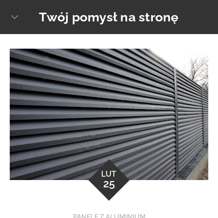
Skip
Twój pomysł na stronę
sear
to
content
LUT
25
PANELE Z ALUMINIUM