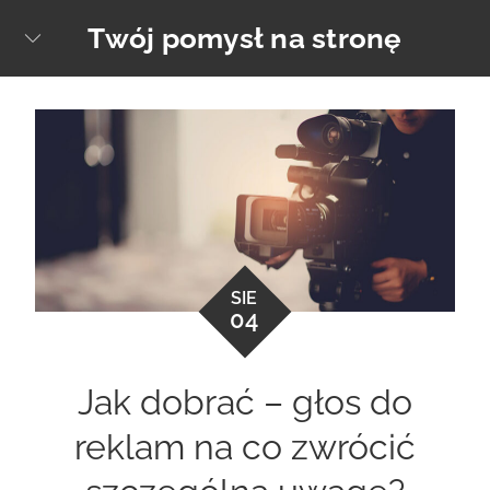
Skip
Twój pomysł na stronę
sear
to
content
SIE
04
Jak dobrać – głos do
reklam na co zwrócić