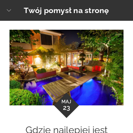
Skip
Twój pomysł na stronę
sear
to
content
MAJ
23
Gdzie najlepiej jest