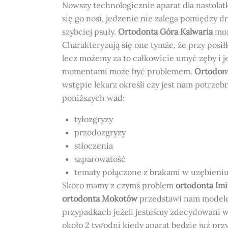
Nowszy technologicznie aparat dla nastola
się go nosi, jedzenie nie zalega pomiędzy d
szybciej psuły.
Ortodonta Góra Kalwaria
moż
Charakteryzują się one tymże, że przy posi
lecz możemy za to całkowicie umyć zęby i j
momentami może być problemem.
Ortodon
wstępie lekarz określi czy jest nam potrze
poniższych wad:
tyłozgryzy
przodozgryzy
stłoczenia
szparowatość
tematy połączone z brakami w uzębieni
Skoro mamy z czymś problem
ortodonta Imi
ortodonta Mokotów
przedstawi nam modele 
przypadkach jeżeli jesteśmy zdecydowani w
około 2 tygodni kiedy aparat będzie już pr