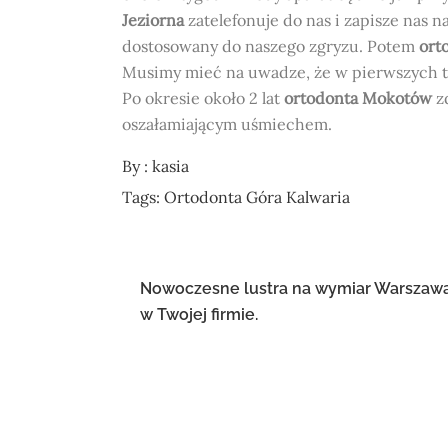
Jeziorna
zatelefonuje do nas i zapisze nas na
dostosowany do naszego zgryzu. Potem
ort
Musimy mieć na uwadze, że w pierwszych ty
Po okresie około 2 lat
ortodonta Mokotów
zd
oszałamiającym uśmiechem.
By :
kasia
Tags:
Ortodonta Góra Kalwaria
Nawigacja
Nowoczesne lustra na wymiar Warszaw
w Twojej firmie.
wpisu