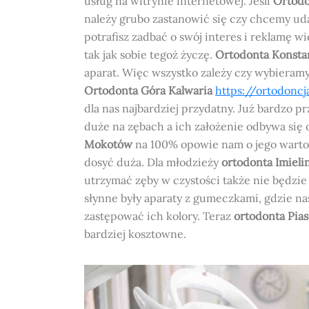
usług na witrynie internetowej. Jeśli
Ortodo
należy grubo zastanowić się czy chcemy uda
potrafisz zadbać o swój interes i reklamę 
tak jak sobie tegoż życzę.
Ortodonta Konsta
aparat. Więc wszystko zależy czy wybieramy 
Ortodonta Góra Kalwaria
https://ortodoncj
dla nas najbardziej przydatny. Już bardzo p
duże na zębach a ich założenie odbywa się 
Mokotów
na 100% opowie nam o jego wartośc
dosyć duża. Dla młodzieży
ortodonta Imieli
utrzymać zęby w czystości także nie będzie 
słynne były aparaty z gumeczkami, gdzie nas
zastępować ich kolory. Teraz
ortodonta Pia
bardziej kosztowne.