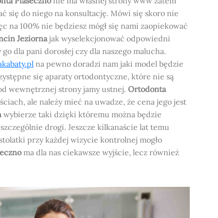
nta Piaseczno
nie ma własnej strony www zatem
ć się do niego na konsultację. Mówi się skoro nie
więc na 100% nie będziesz mógł się nami zaopiekować
ncin Jeziorna
jak wyselekcjonować odpowiedni
go dla pani dorosłej czy dla naszego malucha.
akabaty.pl
na pewno doradzi nam jaki model będzie
rzystępne się aparaty ortodontyczne, które nie są
od wewnętrznej strony jamy ustnej.
Ortodonta
iach, ale należy mieć na uwadze, że cena jego jest
n
wybierze taki dzięki któremu można będzie
szczególnie drogi. Jeszcze kilkanaście lat temu
tolatki przy każdej wizycie kontrolnej mogło
seczno
ma dla nas ciekawsze wyjście, lecz również