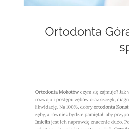
Ortodonta Góra
s
Ortodonta Mokotów
czym się zajmuje? Jak 
rozwoju i postępu zębów oraz szczęk, diag
likwidację. Na 100%, dobry
ortodonta Konst
zęby, a również będzie pamiętał, aby przy
Imielin
jest ich naprawdę znacznie dużo. Po