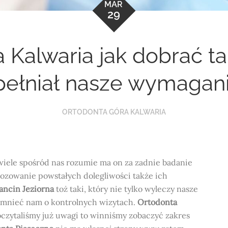
MAR
29
 Kalwaria jak dobrać ta
pełniał nasze wymagani
ORTODONTA GÓRA KALWARIA
wiele spośród nas rozumie ma on za zadnie badanie
nozowanie powstałych dolegliwości także ich
ancin Jeziorna
toż taki, który nie tylko wyleczy nasze
pomnieć nam o kontrolnych wizytach.
Ortodonta
czytaliśmy już uwagi to winniśmy zobaczyć zakres