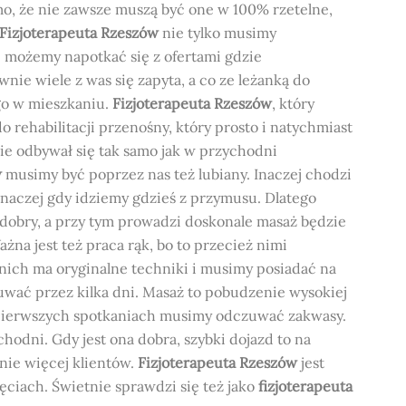
mo, że nie zawsze muszą być one w 100% rzetelne,
Fizjoterapeuta Rzeszów
nie tylko musimy
 możemy napotkać się z ofertami gdzie
wnie wiele z was się zapyta, a co ze leżanką do
ego w mieszkaniu.
Fizjoterapeuta Rzeszów
, który
 rehabilitacji przenośny, który prosto i natychmiast
ie odbywał się tak samo jak w przychodni
w
musimy być poprzez nas też lubiany. Inaczej chodzi
 inaczej gdy idziemy gdzieś z przymusu. Dlatego
 i dobry, a przy tym prowadzi doskonale masaż będzie
żna jest też praca rąk, bo to przecież nimi
 nich ma oryginalne techniki i musimy posiadać na
wać przez kilka dni. Masaż to pobudzenie wysokiej
 pierwszych spotkaniach musimy odczuwać zakwasy.
hodni. Gdy jest ona dobra, szybki dojazd to na
nie więcej klientów.
Fizjoterapeuta Rzeszów
jest
ciach. Świetnie sprawdzi się też jako
fizjoterapeuta