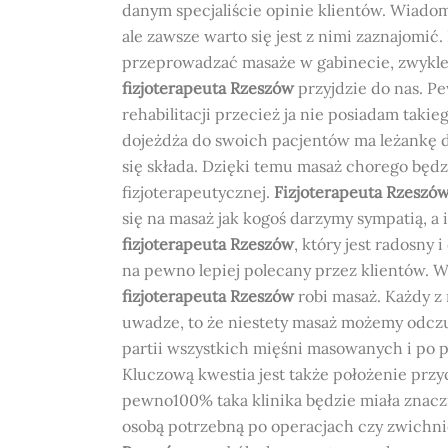
danym specjaliście opinie klientów. Wiado
ale zawsze warto się jest z nimi zaznajomić.
przeprowadzać masaże w gabinecie, zwykle
fizjoterapeuta Rzeszów
przyjdzie do nas. Pe
rehabilitacji przecież ja nie posiadam taki
dojeżdża do swoich pacjentów ma leżankę do
się składa. Dzięki temu masaż chorego będz
fizjoterapeutycznej.
Fizjoterapeuta Rzeszó
się na masaż jak kogoś darzymy sympatią, a
fizjoterapeuta Rzeszów
, który jest radosny
na pewno lepiej polecany przez klientów. Wa
fizjoterapeuta Rzeszów
robi masaż. Każdy z
uwadze, to że niestety masaż możemy odczu
partii wszystkich mięśni masowanych i po
Kluczową kwestia jest także położenie przyc
pewno100% taka klinika będzie miała znacz
osobą potrzebną po operacjach czy zwichnię