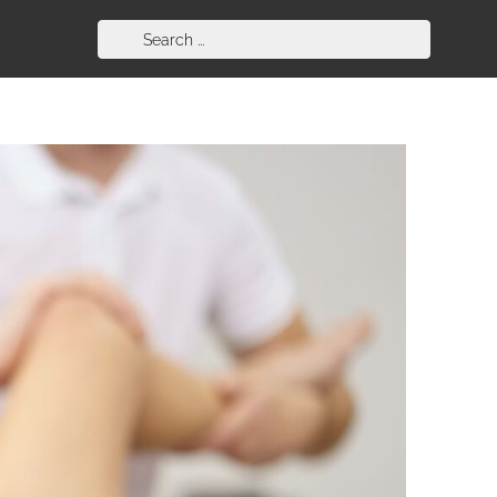
Search
for: