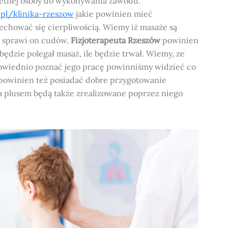
etnej osoby do wykonywania zawodu.
pl/klinika-rzeszow
jakie powinien mieć
chować się cierpliwością. Wiemy iż masaże są
e sprawi on cudów.
Fizjoterapeuta Rzeszów
powinien
dzie polegał masaż, ile będzie trwał. Wiemy, ze
dpowiednio poznać jego pracę powinniśmy widzieć co
powinien też posiadać dobre przygotowanie
m plusem będą także zrealizowane poprzez niego