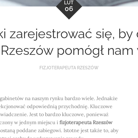
LUT
06
iki zarejestrować się, 
a Rzeszów pomógł nam 
FIZJOTERAPEUTA RZESZÓW
 gabinetów na naszym rynku bardzo wiele. Jednakże
yselekcjonować odpowiednią przychodnię. Kluczowe
wiadczenie. Jest to bardzo kluczowe, ponieważ
zczony w jednym miejscu i
fizjoterapeuta Rzeszów
ostaną poddane zabiegowi. Istotne jest także to, aby