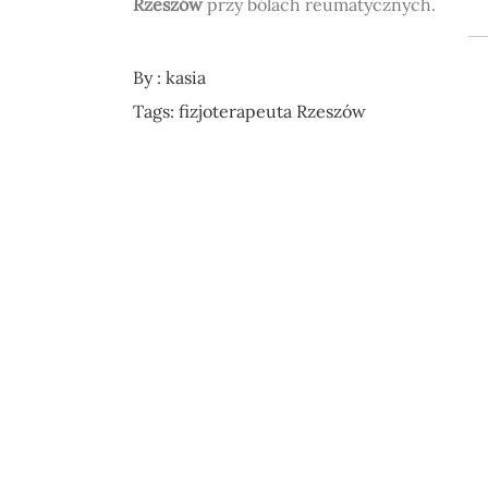
Rzeszów
przy bólach reumatycznych.
By :
kasia
Tags:
fizjoterapeuta Rzeszów
Nawigacja
wpisu