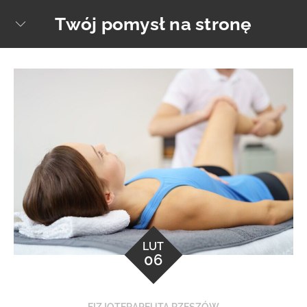
Skip
Twój pomysł na stronę
sear
to
content
LUT
06
FIZJOTERAPEUTA RZESZÓW