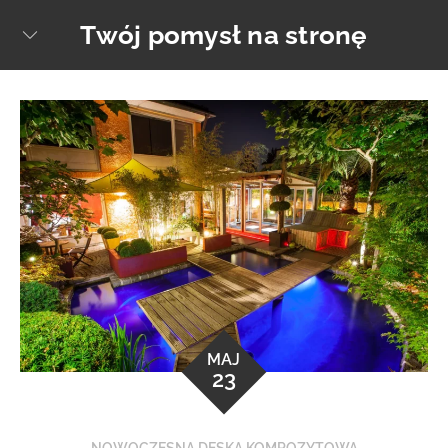
Skip
Twój pomysł na stronę
sear
to
content
MAJ
23
NOWOCZESNA DESKA KOMPOZYTOWA