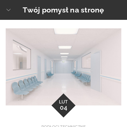
Skip
Twój pomysł na stronę
sear
to
content
LUT
04
PODŁOGI TECHNICZNE