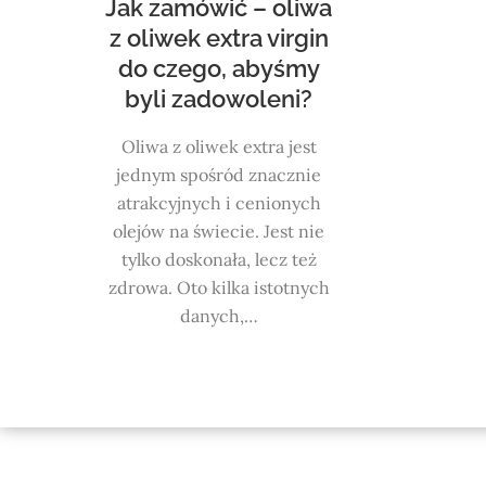
Jak zamówić – oliwa
z oliwek extra virgin
do czego, abyśmy
byli zadowoleni?
Oliwa z oliwek extra jest
jednym spośród znacznie
atrakcyjnych i cenionych
olejów na świecie. Jest nie
tylko doskonała, lecz też
zdrowa. Oto kilka istotnych
danych,…