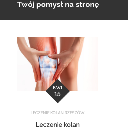
Twój pomysł na stronę
Skip
to
content
KWI
15
LECZENIE KOLAN RZESZÓW
Leczenie kolan