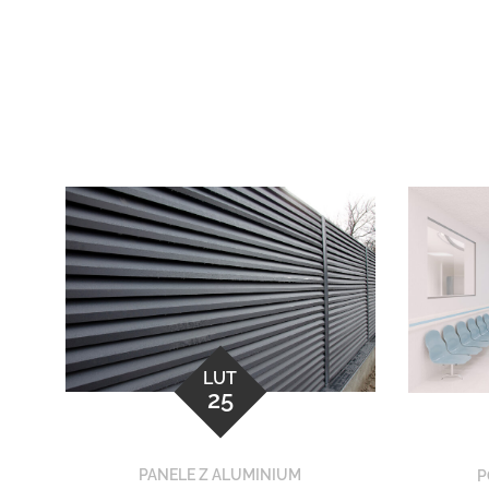
LUT
25
PANELE Z ALUMINIUM
P