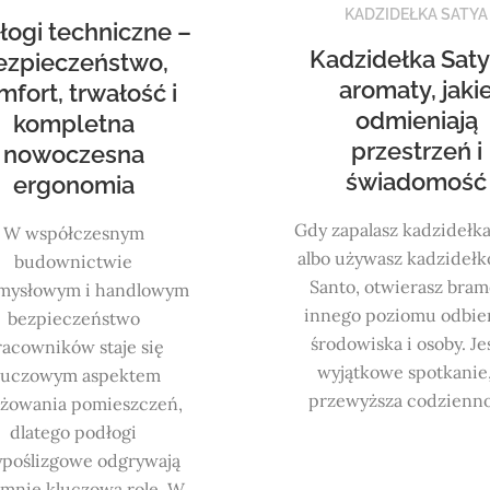
KADZIDEŁKA SATYA
łogi techniczne –
Kadzidełka Saty
ezpieczeństwo,
aromaty, jaki
mfort, trwałość i
odmieniają
kompletna
przestrzeń i
nowoczesna
świadomość
ergonomia
Gdy zapalasz kadzidełka
W współczesnym
albo używasz kadzidełk
budownictwie
Santo, otwierasz bram
mysłowym i handlowym
innego poziomu odbie
bezpieczeństwo
środowiska i osoby. Je
racowników staje się
wyjątkowe spotkanie
luczowym aspektem
przewyższa codzienn
nżowania pomieszczeń,
dlatego podłogi
ypoślizgowe odgrywają
mnie kluczową rolę. W