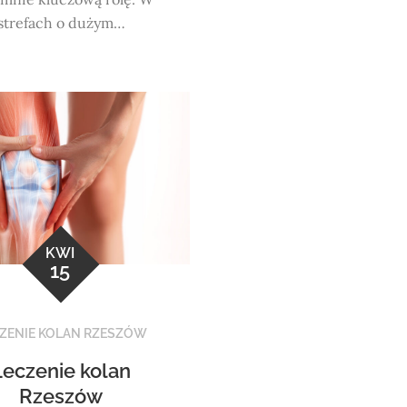
strefach o dużym…
KWI
15
ZENIE KOLAN RZESZÓW
Leczenie kolan
Rzeszów