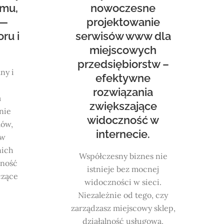
mu,
nowoczesne
 —
projektowanie
ru i
serwisów www dla
miejscowych
przedsiębiorstw –
ny i
efektywne
rozwiązania
a
zwiększające
nie
widoczność w
mów,
internecie.
ów
nich
Współczesny biznes nie
rność
istnieje bez mocnej
czące
widoczności w sieci.
Niezależnie od tego, czy
zarządzasz miejscowy sklep,
działalność usługową,