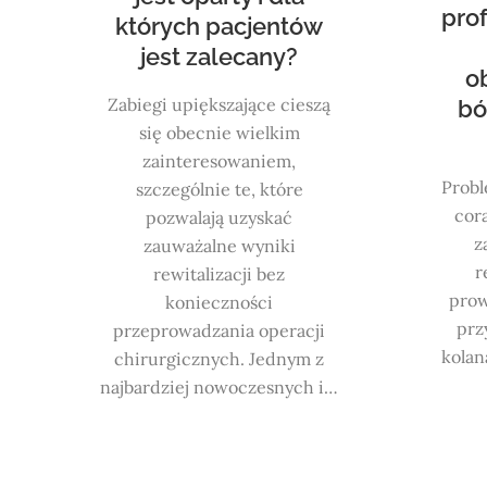
pro
których pacjentów
jest zalecany?
o
Zabiegi upiększające cieszą
bó
się obecnie wielkim
zainteresowaniem,
Probl
szczególnie te, które
cor
pozwalają uzyskać
z
zauważalne wyniki
r
rewitalizacji bez
prow
konieczności
prz
przeprowadzania operacji
kolan
chirurgicznych. Jednym z
najbardziej nowoczesnych i…