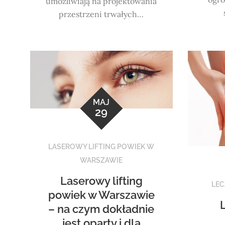
umożliwiają na projektowania
przestrzeni trwałych…
MAJ
29
LASEROWY LIFTING POWIEK W
WARSZAWIE
Laserowy lifting
LEC
powiek w Warszawie
– na czym dokładnie
jest oparty i dla