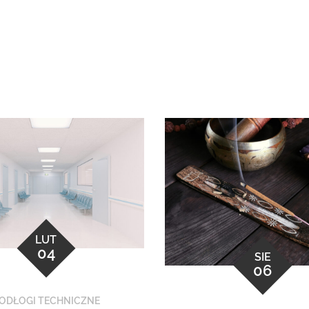
LUT
04
SIE
06
ODŁOGI TECHNICZNE