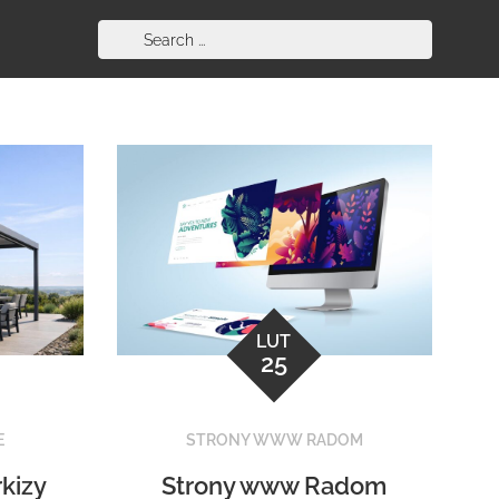
Search
for:
LUT
25
E
STRONY WWW RADOM
kizy
Strony www Radom