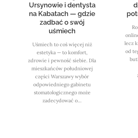
Ursynowie i dentysta
d
na Kabatach — gdzie
pot
zadbać o swój
Ro
uśmiech
onlin
lecz 
Uśmiech to coś więcej niż
od te
estetyka — to komfort,
but
zdrowie i pewność siebie. Dla
mieszkańców południowej
części Warszawy wybór
odpowiedniego gabinetu
stomatologicznego może
zadecydować o…