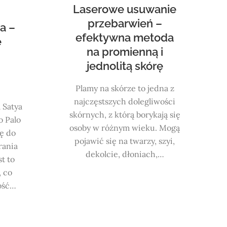
Laserowe usuwanie
przebarwień –
a –
efektywna metoda
e
na promienną i
jednolitą skórę
Plamy na skórze to jedna z
najczęstszych dolegliwości
 Satya
skórnych, z którą borykają się
o Palo
osoby w różnym wieku. Mogą
ę do
pojawić się na twarzy, szyi,
rania
dekolcie, dłoniach,…
st to
, co
ość…