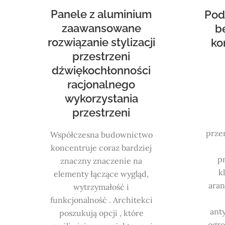
Panele z aluminium
Pod
zaawansowane
b
rozwiązanie stylizacji
ko
przestrzeni
dźwiękochłonności
racjonalnego
wykorzystania
przestrzeni
prze
Współczesna budownictwo
koncentruje coraz bardziej
p
znaczny znaczenie na
k
elementy łączące wygląd,
ara
wytrzymałość i
funkcjonalność . Architekci
ant
poszukują opcji , które
ogro