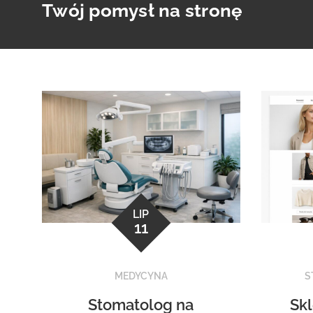
Twój pomysł na stronę
Skip
to
content
LIP
11
MEDYCYNA
S
Stomatolog na
Sk