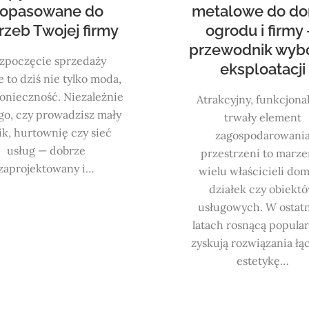
opasowane do
metalowe do do
rzeb Twojej firmy
ogrodu i firmy
przewodnik wybo
zpoczęcie sprzedaży
eksploatacji
e to dziś nie tylko moda,
konieczność. Niezależnie
Atrakcyjny, funkcjonal
go, czy prowadzisz mały
trwały element
ik, hurtownię czy sieć
zagospodarowani
usług — dobrze
przestrzeni to marze
zaprojektowany i…
wielu właścicieli do
działek czy obiekt
usługowych. W ostat
latach rosnącą popula
zyskują rozwiązania łą
estetykę…