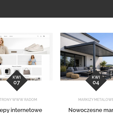
KWI
KWI
07
04
TRONY WWW RADOM
MARKIZY METALOW
lepy internetowe
Nowoczesne mar