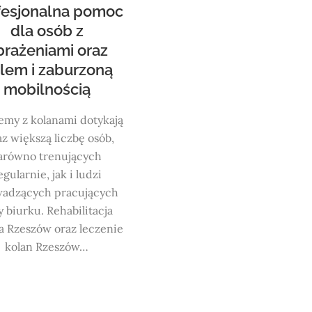
fesjonalna pomoc
dla osób z
brażeniami oraz
lem i zaburzoną
mobilnością
emy z kolanami dotykają
az większą liczbę osób,
arówno trenujących
egularnie, jak i ludzi
adzących pracujących
y biurku. Rehabilitacja
a Rzeszów oraz leczenie
kolan Rzeszów…