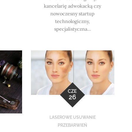
kancelarię adwokacką czy
nowoczesny startup
technologiczny,
specjalistyczna…
CZE
26
LASEROWE USUWANIE
PRZEBARWIEŃ